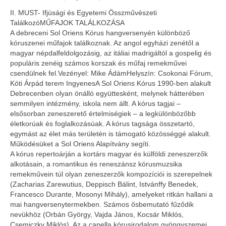
II. MUST- Ifjúsági és Egyetemi Összművészeti
BIKSZ
TalálkozóMŰFAJOK TALÁLKOZÁSA
A debreceni Sol Oriens Kórus hangversenyén különböző
Fesztiválok
kóruszenei műfajok találkoznak. Az angol egyházi zenétől a
magyar népdalfeldolgozásig, az itáliai madrigáltól a gospelig és
Meghívott előadások
populáris zenéig számos korszak és műfaj remekművei
csendülnek fel.Vezényel: Mike ÁdámHelyszín: Csokonai Fórum,
Vendégszerepléseink
Kóti Árpád terem IngyenesA Sol Oriens Kórus 1990-ben alakult
Debrecenben olyan önálló együttesként, melynek hátterében
Tréningek / Workshopok
semmilyen intézmény, iskola nem állt. A kórus tagjai –
elsősorban zeneszerető értelmiségiek – a legkülönbözőbb
DESZ blog
életkorúak és foglalkozásúak. A kórus tagsága összetartó,
egymást az élet más területén is támogató közösséggé alakult.
Működésüket a Sol Oriens Alapítvány segíti.
Elérhetőségek
A kórus repertoárján a kortárs magyar és külföldi zeneszerzők
alkotásain, a romantikus és reneszánsz kórusmuzsika
GDPR
remekművein túl olyan zeneszerzők kompozíciói is szerepelnek
(Zacharias Zarewutius, Deppisch Bálint, Istvánffy Benedek,
English
Francesco Durante, Mosonyi Mihály), amelyeket ritkán hallani a
mai hangversenytermekben. Számos ősbemutató fűződik
nevükhöz (Orbán György, Vajda János, Kocsár Miklós,
Csemiczky Miklós). Az a capella kórusirodalom gyöngyszemei