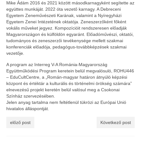
Mike Ádám 2016 és 2021 között másodkarnagyként segítette az
együttes munkáját. 2022 óta vezető karnagy. A Debreceni
Egyetem Zeneművészeti Karának, valamint a Nyíregyházi
Egyetem Zenei Intézetének oktatója. Zeneszerzőként főként
vokális műveket jegyez. Kompozícióit rendszeresen előadják
Magyarországon és külföldön egyaránt. Előadóművészi, oktatói,
tudományos és zeneszerzői tevékenysége mellett szakmai
konferenciák előadója, pedagógus-továbbképzések szakmai
vezetője.
A program az Interreg V-A Románia-Magyarország
Együttműködési Program keretein belül megvalósuló, ROHU446
– EduCultCentre, a „Román-magyar határon átnyúló képzési
központ és értéktár a kulturális és történelmi örökség számára”
elnevezésű projekt keretén belül valósul meg a Csokonai
Színház szervezésében.
Jelen anyag tartalma nem feltétlenül tükrözi az Európai Unió
hivatalos álláspontját.
előző post
Következő post