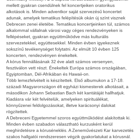
mellett gyakran csendülnek fel koncertjeiken oratorikus
alkotások is. Minden adventkor saját szervezésű koncertet
adunak, amelyek tematikus felépítésük okán új színt visznek
Debrecen zenei életébe. Tematikus koncertjeinken túl, számos
alkalommal vállalnak városi vagy céges rendezvényeken is
fellépéseket, gyakran együttműködve más kulturális
szervezetekkel, együttesekkel. Minden évben igyekeznek
sokszínű tevékenységet folytatni. Az elmúlt 10 évben 125
koncerten, rendezvényen énekeltek.
A kórus fennállásának 32 éve alatt számos versenyen,
fesztiválon vett részt. Énekeltek Európa számos országában,
Egyiptomban, Dél-Afrikában és Hawaii-on.
Több lemezfelvételt is készítettek. Első albumukon a 17-18.
századi Magyarországon élt egyházi kismesterek alkotásait, a
másodikon Johann Sebastian Bach két kantátáját hallhatjuk.
Kiadásra vár két felvételük, amelyeken spirituálékat,
könnyűzenei feldolgozásokat, illetve karácsonyi dalokat
rögzítettek.
A Debreceni Egyetemmel szoros együttműködést alakítottak ki.
Minden évben szabadon választható kurzusként kerül
meghirdetésre a kóruséneklés. A Zeneművészeti Kar karvezetés
szakos hallgatói rendszeresen végzik gyakorlatukat a kórusnál.