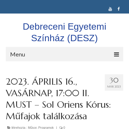
Debreceni Egyetemi
Színház (DESZ)
Menu
DESZ
2023. ÁPRILIS 16.,
30
Alkalmi Társulat
MÁR 2023
VASÁRNAP, 17:00 II.
Színláz Társulat
MUST – Sol Oriens Kórus:
Confuse-A-Cat Ltd.
Műfajok találkozása
Vígkarma
létrehozta :
Műsor
,
Programok
|
0
Idegen nyelvű színjátszás