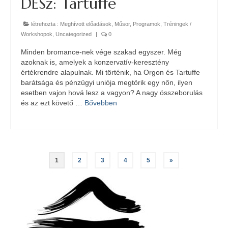
DESz: Tartuffe
létrehozta :
Meghívott előadások
,
Műsor
,
Programok
,
Tréningek /
Workshopok
,
Uncategorized
|
0
Minden bromance-nek vége szakad egyszer. Még
azoknak is, amelyek a konzervatív-keresztény
értékrendre alapulnak. Mi történik, ha Orgon és Tartuffe
barátsága és pénzügyi uniója megtörik egy nőn, ilyen
esetben vajon hová lesz a vagyon? A nagy összeborulás
és az ezt követő …
Bővebben
Bejegyzés
1
2
3
4
5
»
navigáció