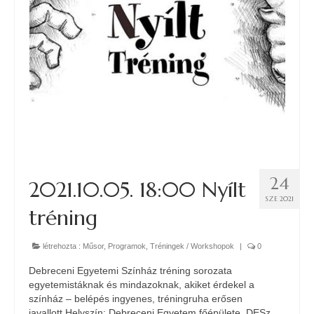
24
2021.10.05. 18:00 Nyílt
SZE 2021
tréning
létrehozta :
Műsor
,
Programok
,
Tréningek / Workshopok
|
0
Debreceni Egyetemi Színház tréning sorozata
egyetemistáknak és mindazoknak, akiket érdekel a
színház – belépés ingyenes, tréningruha erősen
javallott.Helyszín: Debreceni Egyetem főépülete, DESz