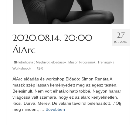
27
2020.08.14. 20:00
JÚL 2020
ÁlArc
létrehozta :
Meghívott előadások
,
Műsor
,
Programok
,
Tréningek /
Workshopok
|
0
ÁlArc előadás és workshop Előadó: Simon Renáta A
maszk szép lassan keményedett meg az egész testén.
Belesimult. Nem volt elhatárolható többé. Nagyon hamar
világossá vált számára, hogy ez az álarc kényelmetlen.
Kicsi. Durva. Merev. De valami távolról belehasított…”Ölj
meg mindent, …
Bővebben