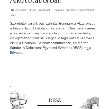
Alkotótáborban
létrehozta :
Műsor
,
Programok
,
Tréningek
,
Tréningek / Workshopok
|
0
Szeretettel várunk egy színházi tréningre a Víztoronyba,
a PusztaHang Alkotótábor keretében! Önismereti-zenés
játék, és a napi sajtóra alapuló improvizáció várható,
előképzettség nem szükséges! A foglalkozást Vranyecz
Artúr, a Csokonai Színház színművésze, és Marton
Sándor, a Debreceni Egyetemi Színház (DESZ) tagja …
Bővebben