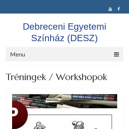
Debreceni Egyetemi
Színház (DESZ)
Menu
DESZ
Tréningek / Workshopok
Alkalmi Társulat
Színláz Társulat
Confuse-A-Cat Ltd.
Vígkarma
Idegen nyelvű színjátszás