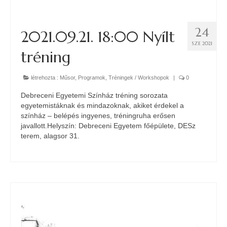
24
2021.09.21. 18:00 Nyílt
SZE 2021
tréning
létrehozta :
Műsor
,
Programok
,
Tréningek / Workshopok
|
0
Debreceni Egyetemi Színház tréning sorozata
egyetemistáknak és mindazoknak, akiket érdekel a
színház – belépés ingyenes, tréningruha erősen
javallott.Helyszín: Debreceni Egyetem főépülete, DESz
terem, alagsor 31.