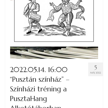
BIKSZ
Fesztiválok
Meghívott előadások
Vendégszerepléseink
Tréningek / Workshopok
DESZ blog
5
2022.05.14. 16:00
Elérhetőségek
MÁJ 2022
“Pusztán színház” –
GDPR
Színházi tréning a
English
PusztaHang