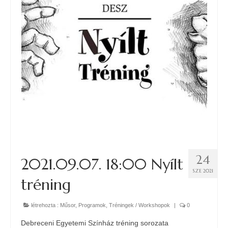
24
2021.09.07. 18:00 Nyílt
SZE 2021
tréning
létrehozta :
Műsor
,
Programok
,
Tréningek / Workshopok
|
0
Debreceni Egyetemi Színház tréning sorozata