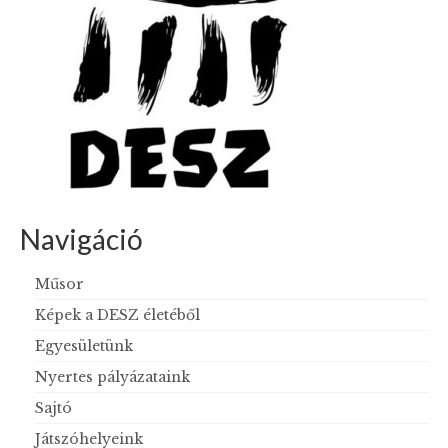
BIKSZ
Fesztiválok
Meghívott előadások
Vendégszerepléseink
Tréningek / Workshopok
Navigáció
DESZ blog
Műsor
Elérhetőségek
Képek a DESZ életéből
GDPR
Egyesületünk
English
Nyertes pályázataink
Sajtó
Játszóhelyeink