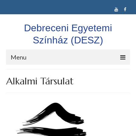
Debreceni Egyetemi
Színház (DESZ)
Menu
DESZ
Alkalmi Társulat
Alkalmi Társulat
Színláz Társulat
Confuse-A-Cat Ltd.
Vígkarma
Idegen nyelvű színjátszás