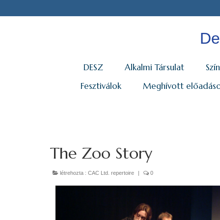
De
DESZ
Alkalmi Társulat
Szín
Fesztiválok
Meghívott előadás
The Zoo Story
létrehozta :
CAC Ltd. repertoire
|
0