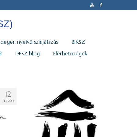
SZ)
Idegen nyelvű színjátszás
BIKSZ
k
DESZ blog
Elérhetőségek
12
FEB 2013
ow...