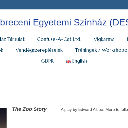
breceni Egyetemi Színház (DE
láz Társulat
Confuse-A-Cat Ltd.
Vígkarma
ok
Vendégszerepléseink
Tréningek / Workshopo
GDPR
English
The Zoo Story
A play by Edward Albee. More to foll