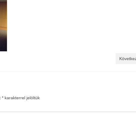
Következ
t
*
karakterrel jelöltük