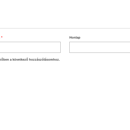
m
*
Honlap
zőben a következő hozzászólásomhoz.