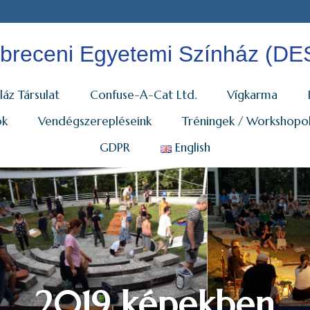
breceni Egyetemi Színház (DE
láz Társulat
Confuse-A-Cat Ltd.
Vígkarma
ok
Vendégszerepléseink
Tréningek / Workshopo
GDPR
English
Alkalmi Társulat
Színláz Társulat
egen nyelvű előadá
2019 képekben