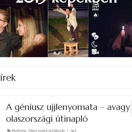
WS - Sok hűhó
előadásai
írek
A géniusz ujjlenyomata – avagy
olaszországi útinapló
létrehozta :
Olasz nyelvű színjátszás
|
0