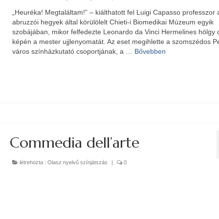
„Heuréka! Megtaláltam!” – kiálthatott fel Luigi Capasso professzor 
abruzzói hegyek által körülölelt Chieti-i Biomedikai Múzeum egyik
szobájában, mikor felfedezte Leonardo da Vinci Hermelines hölgy
képén a mester ujjlenyomatát. Az eset megihlette a szomszédos P
város színházkutató csoportjának, a …
Bővebben
Commedia dell’arte
létrehozta :
Olasz nyelvű színjátszás
|
0