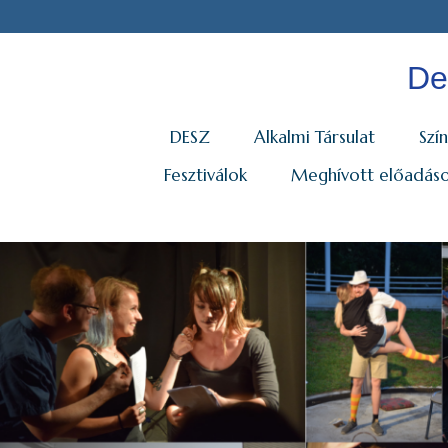
De
DESZ
Alkalmi Társulat
Szín
Fesztiválok
Meghívott előadás
Id