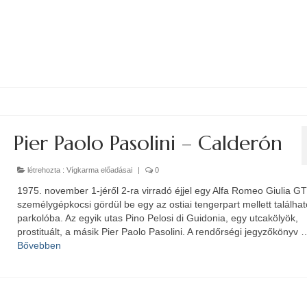
Pier Paolo Pasolini – Calderón
létrehozta :
Vígkarma előadásai
|
0
1975. november 1-jéről 2-ra virradó éjjel egy Alfa Romeo Giulia GT
személygépkocsi gördül be egy az ostiai tengerpart mellett találhat
parkolóba. Az egyik utas Pino Pelosi di Guidonia, egy utcakölyök,
prostituált, a másik Pier Paolo Pasolini. A rendőrségi jegyzőkönyv 
Bővebben