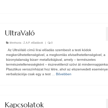
UltraValó
létrehozta :
Z.A.P. előadások
|
0
Az UltraValó című lírai előadás szembesít a testi kódok
megkerülhetetlenségével, a megbomlás elviselhetetlenségével, a
bizonytalanság bizarr metafizikájával, amely – természetes
természetellenességként – észrevétlenül szövi át mindennapjainka
Plasztikus versszínházat hoz létre, ahol az elszenvedett eseménye
verbalizációja csak egy a test …
Bővebben
Kapcsolatok