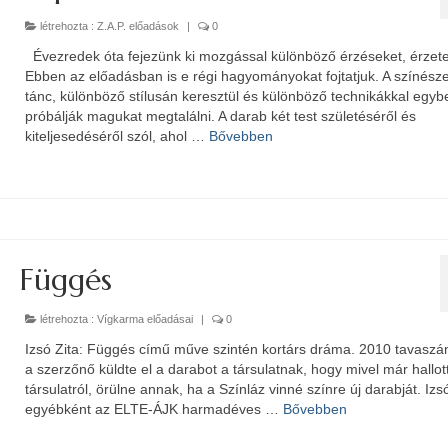
létrehozta :
Z.A.P. előadások
|
0
Évezredek óta fejezünk ki mozgással különböző érzéseket, érzete
Ebben az előadásban is e régi hagyományokat fojtatjuk. A színész
tánc, különböző stílusán keresztül és különböző technikákkal egyb
próbálják magukat megtalálni. A darab két test születéséről és
kiteljesedéséről szól, ahol …
Bővebben
Függés
létrehozta :
Vígkarma előadásai
|
0
Izsó Zita: Függés című műve szintén kortárs dráma. 2010 tavasz
a szerzőnő küldte el a darabot a társulatnak, hogy mivel már hallot
társulatról, örülne annak, ha a Színláz vinné színre új darabját. Izs
egyébként az ELTE-ÁJK harmadéves …
Bővebben