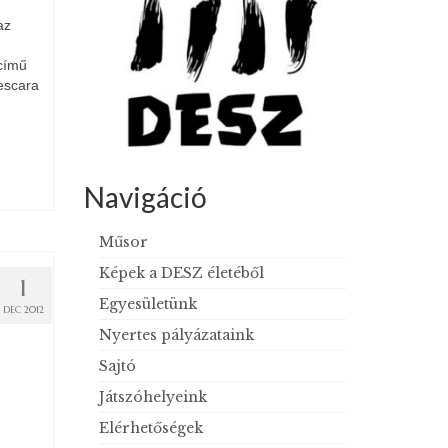
az
 című
escara
Navigáció
Műsor
Képek a DESZ életéből
1
Egyesületünk
DEC 2012
Nyertes pályázataink
Sajtó
Játszóhelyeink
Elérhetőségek