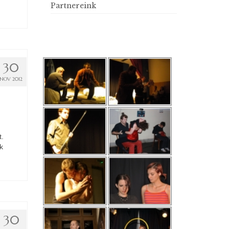
Partnereink
30
NOV 2012
t.
k
30