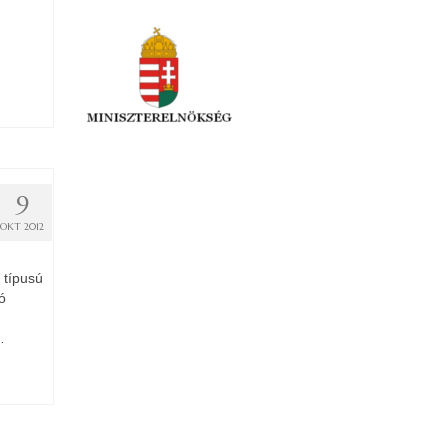
9
OKT 2012
 típusú
ó
…