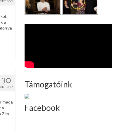
OKT 2012
ket.
ek a
eforrva
30
Támogatóink
OKT 2012
án maga
Facebook
t a
ó Zita