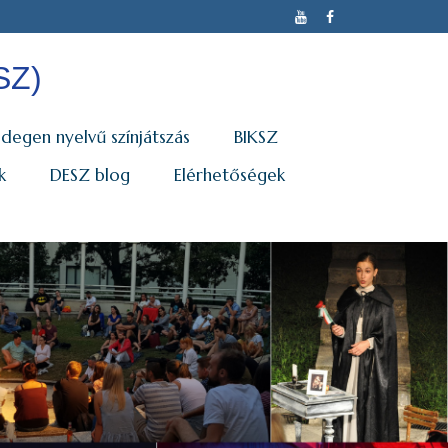
SZ)
Idegen nyelvű színjátszás
BIKSZ
k
DESZ blog
Elérhetőségek
sok