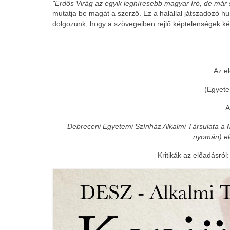
"Erdős Virág az egyik leghíresebb magyar író, de már
mutatja be magát a szerző. Ez a halállal játszadozó hum
dolgozunk, hogy a szövegeiben rejlő képtelenségek 
Az e
(Egyete
Debreceni Egyetemi Színház Alkalmi Társulata a 
nyomán) el
Kritikák az előadásról