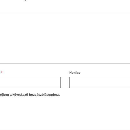
m
*
Honlap
zőben a következő hozzászólásomhoz.