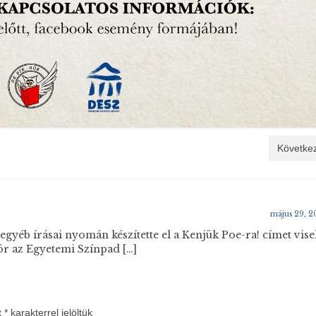
Következ
május 29, 2
gyéb írásai nyomán készítette el a Kenjük Poe-ra! címet vise
zör az Egyetemi Színpad […]
t
*
karakterrel jelöltük