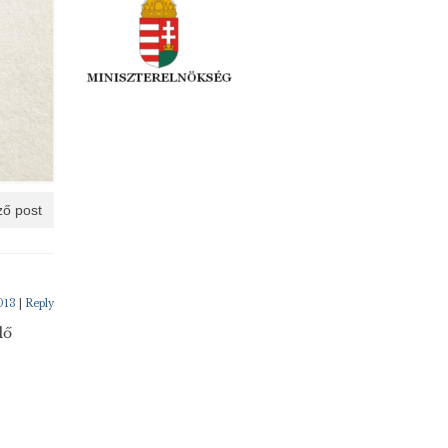
ő post
013
|
Reply
lő