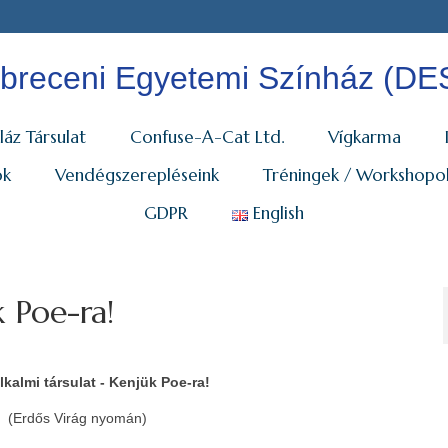
breceni Egyetemi Színház (DE
láz Társulat
Confuse-A-Cat Ltd.
Vígkarma
ok
Vendégszerepléseink
Tréningek / Workshopo
GDPR
English
k Poe-ra!
kalmi társulat - Kenjük Poe-ra!
(Erdős Virág nyomán)