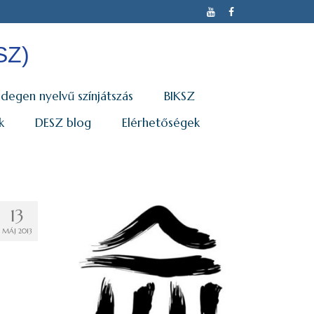
SZ)
Idegen nyelvű színjátszás
BIKSZ
k
DESZ blog
Elérhetőségek
13
MÁJ 2013