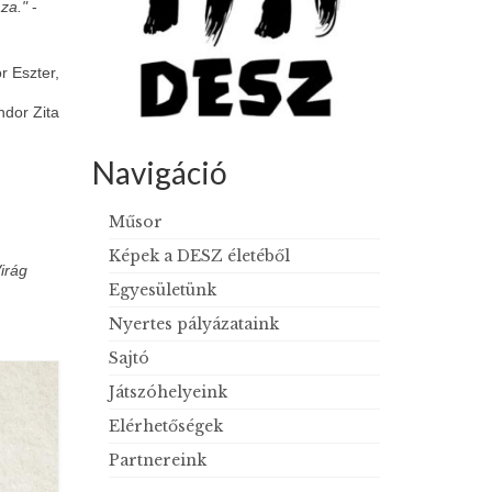
za."
-
r Eszter,
ndor Zita
Navigáció
Műsor
Képek a DESZ életéből
irág
Egyesületünk
Nyertes pályázataink
Sajtó
Játszóhelyeink
Elérhetőségek
Partnereink