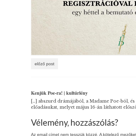
előző post
Kenjük Poe-ra! | kultúrlény
[…] abszurd drámájából, a Madame Poe-ból, és e
előadásukat, melyet május 16-án láthatott elős
Vélemény, hozzászólás?
Az email címet nem tesszük közzé.
A kötelező mezőke