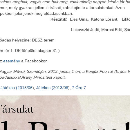
 sajnos meghalt, vagyis nem halt meg, csak mindig nagyon későn jár ha
or, mely gyakran jellemzi írásait, rabul ejtette a társulatunkat. Azon
képekben jelenjenek meg előadásunkban.
Készítik:
Éles Gina, Katona Lóránt, Likto
Lukovszki Judit, Marosi Edit, Sá
lőadás helyszíne: DESZ terem
m tér 1. DE főépület alagsor 31.)
Az
esemény
a Facebookon
Magyar Művek Szemléjén, 2013. június 1-én, a Kenjük Poe-ra! (Erdős V
őadásukkal Arany Minősítést kapott.
:
Játékos (2013/06
),
Játékos (2013/08
),
7 Óra 7