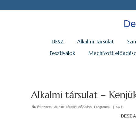
De
DESZ
Alkalmi Társulat
Szín
Fesztiválok
Meghívott előadás
Alkalmi társulat – Kenjü
létrehozta :
Alkalmi Társulat előadásai
,
Programok
|
1
DESZ Al