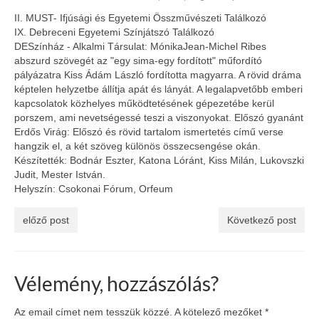
II. MUST- Ifjúsági és Egyetemi Összművészeti Találkozó
BIKSZ
IX. Debreceni Egyetemi Színjátszó Találkozó
DESzínház - Alkalmi Társulat: MónikaJean-Michel Ribes
Fesztiválok
abszurd szövegét az "egy sima-egy fordított" műfordító
pályázatra Kiss Ádám László fordította magyarra. A rövid dráma
Meghívott előadások
képtelen helyzetbe állítja apát és lányát. A legalapvetőbb emberi
kapcsolatok közhelyes működtetésének gépezetébe kerül
Vendégszerepléseink
porszem, ami nevetségessé teszi a viszonyokat. Előszó gyanánt
Erdős Virág: Előszó és rövid tartalom ismertetés című verse
Tréningek / Workshopok
hangzik el, a két szöveg különös összecsengése okán.
Készítették: Bodnár Eszter, Katona Lóránt, Kiss Milán, Lukovszki
DESZ blog
Judit, Mester István.
Helyszín: Csokonai Fórum, Orfeum
Elérhetőségek
előző post
Következő post
GDPR
English
Vélemény, hozzászólás?
Az email címet nem tesszük közzé.
A kötelező mezőket
*