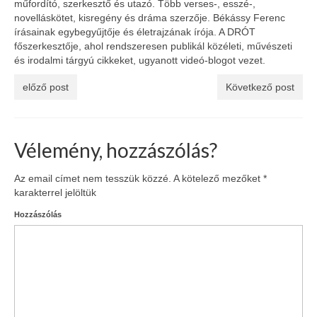
műfordító, szerkesztő és utazó. Több verses-, esszé-,
novelláskötet, kisregény és dráma szerzője. Békássy Ferenc
írásainak egybegyűjtője és életrajzának írója. A DRÓT
főszerkesztője, ahol rendszeresen publikál közéleti, művészeti
és irodalmi tárgyú cikkeket, ugyanott videó-blogot vezet.
előző post
Következő post
Vélemény, hozzászólás?
Az email címet nem tesszük közzé.
A kötelező mezőket
*
karakterrel jelöltük
Hozzászólás