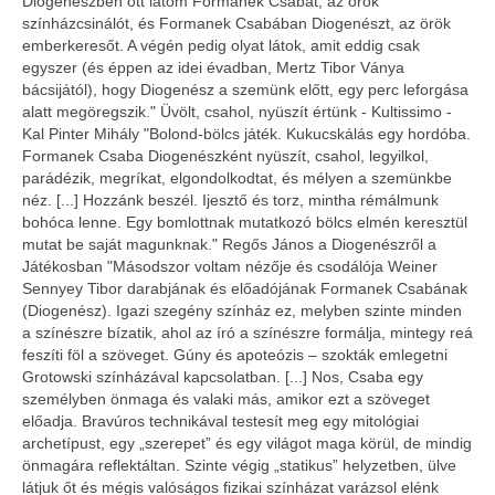
Diogenészben ott látom Formanek Csabát, az örök
színházcsinálót, és Formanek Csabában Diogenészt, az örök
emberkeresőt. A végén pedig olyat látok, amit eddig csak
egyszer (és éppen az idei évadban, Mertz Tibor Ványa
bácsijától), hogy Diogenész a szemünk előtt, egy perc leforgása
alatt megöregszik." Üvölt, csahol, nyüszít értünk - Kultissimo -
Kal Pinter Mihály "Bolond-bölcs játék. Kukucskálás egy hordóba.
Formanek Csaba Diogenészként nyüszít, csahol, legyilkol,
parádézik, megríkat, elgondolkodtat, és mélyen a szemünkbe
néz. [...] Hozzánk beszél. Ijesztő és torz, mintha rémálmunk
bohóca lenne. Egy bomlottnak mutatkozó bölcs elmén keresztül
mutat be saját magunknak." Regős János a Diogenészről a
Játékosban "Másodszor voltam nézője és csodálója Weiner
Sennyey Tibor darabjának és előadójának Formanek Csabának
(Diogenész). Igazi szegény színház ez, melyben szinte minden
a színészre bízatik, ahol az író a színészre formálja, mintegy reá
feszíti föl a szöveget. Gúny és apoteózis – szokták emlegetni
Grotowski színházával kapcsolatban. [...] Nos, Csaba egy
személyben önmaga és valaki más, amikor ezt a szöveget
előadja. Bravúros technikával testesít meg egy mitológiai
archetípust, egy „szerepet” és egy világot maga körül, de mindig
önmagára reflektáltan. Szinte végig „statikus” helyzetben, ülve
látjuk őt és mégis valóságos fizikai színházat varázsol elénk