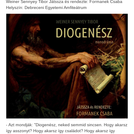
Weiner Sennyey Tibor Játssza és rendezte: Formanek Csaba
Helyszín: Debreceni Egyetemi Amfiteátrum
BIKSZ
Fesztiválok
Meghívott előadások
Vendégszerepléseink
Tréningek / Workshopok
DESZ blog
Elérhetőségek
GDPR
English
- Azt mondják: "Diogenész, neked semmid sincsen. Hogy akarsz
így asszonyt? Hogy akarsz így családot? Hogy akarsz így