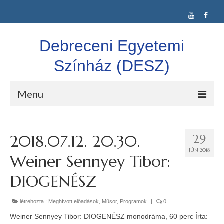
Debreceni Egyetemi
Színház (DESZ)
Menu
DESZ
2018.07.12. 20.30.
29
Alkalmi Társulat
JÚN 2018
Weiner Sennyey Tibor:
Színláz Társulat
DIOGENÉSZ
Confuse-A-Cat Ltd.
létrehozta :
Vígkarma
Meghívott előadások
,
Műsor
,
Programok
|
0
Weiner Sennyey Tibor: DIOGENÉSZ monodráma, 60 perc Írta:
Idegen nyelvű színjátszás