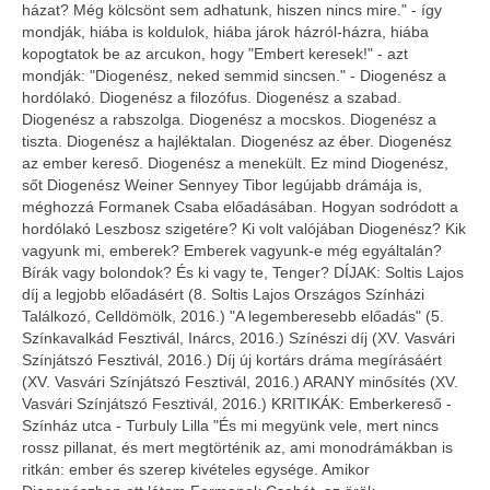
házat? Még kölcsönt sem adhatunk, hiszen nincs mire." - így
mondják, hiába is koldulok, hiába járok házról-házra, hiába
kopogtatok be az arcukon, hogy "Embert keresek!" - azt
mondják: "Diogenész, neked semmid sincsen." - Diogenész a
hordólakó. Diogenész a filozófus. Diogenész a szabad.
Diogenész a rabszolga. Diogenész a mocskos. Diogenész a
tiszta. Diogenész a hajléktalan. Diogenész az éber. Diogenész
az ember kereső. Diogenész a menekült. Ez mind Diogenész,
sőt Diogenész Weiner Sennyey Tibor legújabb drámája is,
méghozzá Formanek Csaba előadásában. Hogyan sodródott a
hordólakó Leszbosz szigetére? Ki volt valójában Diogenész? Kik
vagyunk mi, emberek? Emberek vagyunk-e még egyáltalán?
Bírák vagy bolondok? És ki vagy te, Tenger? DÍJAK: Soltis Lajos
díj a legjobb előadásért (8. Soltis Lajos Országos Színházi
Találkozó, Celldömölk, 2016.) "A legemberesebb előadás" (5.
Színkavalkád Fesztivál, Inárcs, 2016.) Színészi díj (XV. Vasvári
Színjátszó Fesztivál, 2016.) Díj új kortárs dráma megírásáért
(XV. Vasvári Színjátszó Fesztivál, 2016.) ARANY minősítés (XV.
Vasvári Színjátszó Fesztivál, 2016.) KRITIKÁK: Emberkereső -
Színház utca - Turbuly Lilla "És mi megyünk vele, mert nincs
rossz pillanat, és mert megtörténik az, ami monodrámákban is
ritkán: ember és szerep kivételes egysége. Amikor