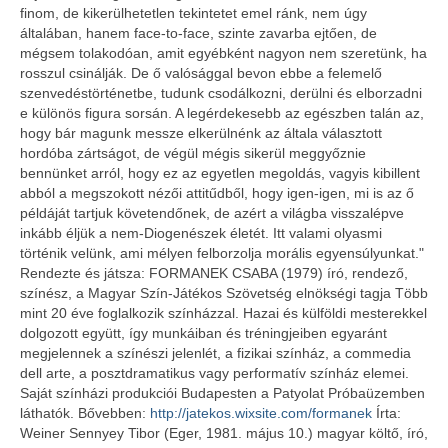
finom, de kikerülhetetlen tekintetet emel ránk, nem úgy
általában, hanem face-to-face, szinte zavarba ejtően, de
mégsem tolakodóan, amit egyébként nagyon nem szeretünk, ha
rosszul csinálják. De ő valósággal bevon ebbe a felemelő
szenvedéstörténetbe, tudunk csodálkozni, derülni és elborzadni
e különös figura sorsán. A legérdekesebb az egészben talán az,
hogy bár magunk messze elkerülnénk az általa választott
hordóba zártságot, de végül mégis sikerül meggyőznie
bennünket arról, hogy ez az egyetlen megoldás, vagyis kibillent
abból a megszokott nézői attitűdből, hogy igen-igen, mi is az ő
példáját tartjuk követendőnek, de azért a világba visszalépve
inkább éljük a nem-Diogenészek életét. Itt valami olyasmi
történik velünk, ami mélyen felborzolja morális egyensúlyunkat."
Rendezte és játsza: FORMANEK CSABA (1979) író, rendező,
színész, a Magyar Szín-Játékos Szövetség elnökségi tagja Több
mint 20 éve foglalkozik színházzal. Hazai és külföldi mesterekkel
dolgozott együtt, így munkáiban és tréningjeiben egyaránt
megjelennek a színészi jelenlét, a fizikai színház, a commedia
dell arte, a posztdramatikus vagy performatív színház elemei.
Saját színházi produkciói Budapesten a Patyolat Próbaüzemben
láthatók. Bővebben:
http://jatekos.wixsite.com/formanek
Írta:
Weiner Sennyey Tibor (Eger, 1981. május 10.) magyar költő, író,