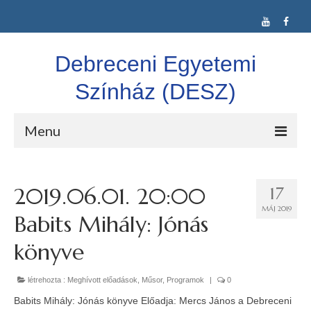
Debreceni Egyetemi
Színház (DESZ)
Menu
DESZ
2019.06.01. 20:00
17
Alkalmi Társulat
MÁJ 2019
Babits Mihály: Jónás
Színláz Társulat
könyve
Confuse-A-Cat Ltd.
létrehozta :
Vígkarma
Meghívott előadások
,
Műsor
,
Programok
|
0
Babits Mihály: Jónás könyve Előadja: Mercs János a Debreceni
Idegen nyelvű színjátszás